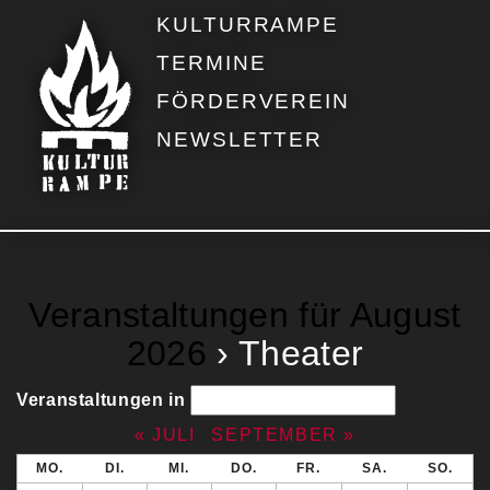
KULTURRAMPE
TERMINE
FÖRDERVEREIN
NEWSLETTER
Veranstaltungen für August
2026
› Theater
Veranstaltungen
Veranstaltungen
Veranstaltungen in
Suche
Suche
«
JULI
SEPTEMBER
»
und
Kalender
MO.
DI.
MI.
DO.
FR.
SA.
SO.
Kalender